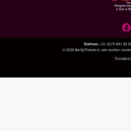
Hoogste kre
© Dun & Br
Telefoon
:
+31 (0)70 891 26 0
© 2026
BerlijnTickets.nl
, alle rechten voo
Ticmate's 