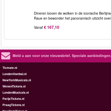
Dineren boven de wolken in de iconische Berlijn
Raue en bewonder het panoramisch uitzicht over d
€ 167,10
Vanaf
Meld u aan voor onze nieuwsbrief. Speciale aanbiedingen
Ticmate.nl
LondenVoetbal.nl
NewYorkMusicals.nl
WenenTickets.nl
LondenMusicals.nl
ParijsTickets.nl
PraagTickets.nl
NewYorkTicket.nl