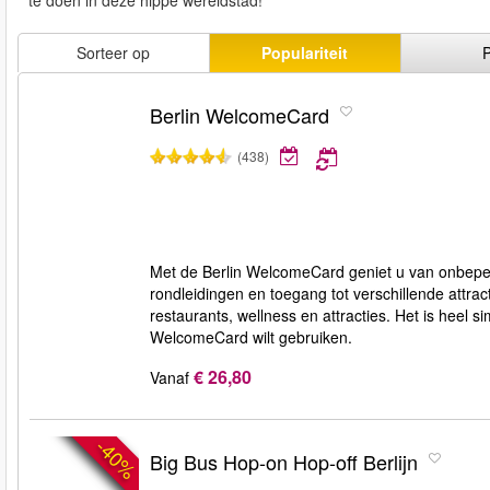
Sorteer op
Populariteit
P
Berlin WelcomeCard
(438)
Met de Berlin WelcomeCard geniet u van onbeperk
rondleidingen en toegang tot verschillende attract
restaurants, wellness en attracties. Het is heel 
WelcomeCard wilt gebruiken.
€ 26,80
Vanaf
-40%
Big Bus Hop-on Hop-off Berlijn