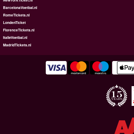
BarcelonaVoetbal.nl
RomeTickets.nl
LondenTicket
FlorenceTickets.nl
ItalieVoetbal.nl
MadridTickets.nl