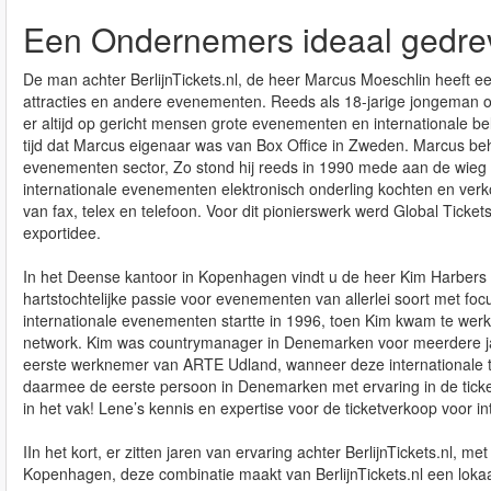
Een Ondernemers ideaal gedrev
De man achter BerlijnTickets.nl, de heer Marcus Moeschlin heeft een
attracties en andere evenementen. Reeds als 18-jarige jongeman or
er altijd op gericht mensen grote evenementen en internationale bel
tijd dat Marcus eigenaar was van Box Office in Zweden. Marcus behoo
evenementen sector, Zo stond hij reeds in 1990 mede aan de wieg v
internationale evenementen elektronisch onderling kochten en verk
van fax, telex en telefoon. Voor dit pionierswerk werd Global Tick
exportidee.
In het Deense kantoor in Kopenhagen vindt u de heer Kim Harbers
hartstochtelijke passie voor evenementen van allerlei soort met foc
internationale evenementen startte in 1996, toen Kim kwam te wer
network. Kim was countrymanager in Denemarken voor meerdere j
eerste werknemer van ARTE Udland, wanneer deze internationale t
daarmee de eerste persoon in Denemarken met ervaring in de ticke
in het vak! Lene’s kennis en expertise voor de ticketverkoop voor i
IIn het kort, er zitten jaren van ervaring achter BerlijnTickets.nl
Kopenhagen, deze combinatie maakt van BerlijnTickets.nl een lokaal