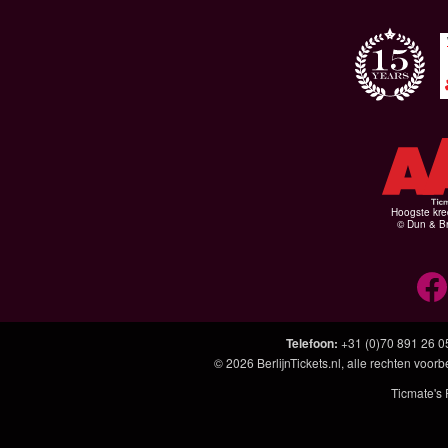
Hoogste kre
© Dun & Br
Telefoon
:
+31 (0)70 891 26 0
© 2026
BerlijnTickets.nl
, alle rechten voo
Ticmate's 