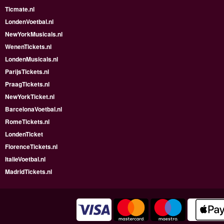
Ticmate.nl
LondenVoetbal.nl
NewYorkMusicals.nl
WenenTickets.nl
LondenMusicals.nl
ParijsTickets.nl
PraagTickets.nl
NewYorkTicket.nl
BarcelonaVoetbal.nl
RomeTickets.nl
LondenTicket
FlorenceTickets.nl
ItalieVoetbal.nl
MadridTickets.nl