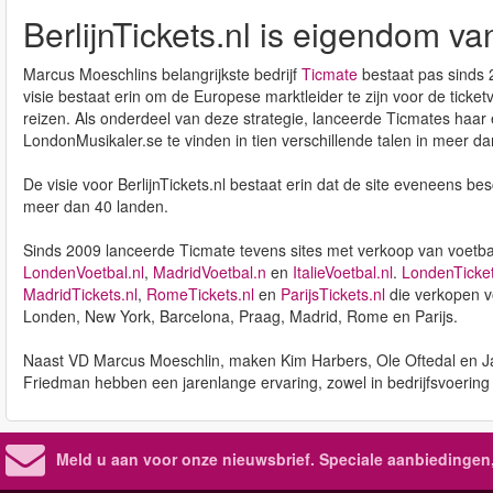
BerlijnTickets.nl is eigendom v
Marcus Moeschlins belangrijkste bedrijf
Ticmate
bestaat pas sinds 
visie bestaat erin om de Europese marktleider te zijn voor de ticke
reizen. Als onderdeel van deze strategie, lanceerde Ticmates haar
LondonMusikaler.se te vinden in tien verschillende talen in meer d
De visie voor BerlijnTickets.nl bestaat erin dat de site eveneens be
meer dan 40 landen.
Sinds 2009 lanceerde Ticmate tevens sites met verkoop van voetbalt
LondenVoetbal.nl
,
MadridVoetbal.n
en
ItalieVoetbal.nl
.
LondenTicket
MadridTickets.nl
,
RomeTickets.nl
en
ParijsTickets.nl
die verkopen v
Londen, New York, Barcelona, Praag, Madrid, Rome en Parijs.
Naast VD Marcus Moeschlin, maken Kim Harbers, Ole Oftedal en Ja
Friedman hebben een jarenlange ervaring, zowel in bedrijfsvoering 
Meld u aan voor onze nieuwsbrief. Speciale aanbiedingen